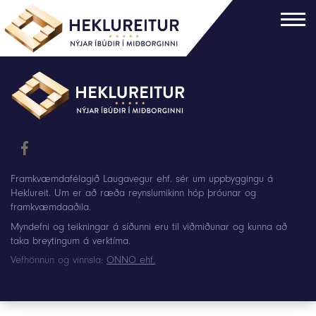
Framkvæmdafélagið Laugavegur ehf. sér um uppbyggingu á
Heklureit. Um er að ræða reynslumikinn hóp þróunar og
framkvæmdaaðila.
Myndefni og teikningar á síðunni eru til viðmiðunar og kunna að
taka breytingum á verktíma.
Vefhönnun og vinnsla:
ONNO ehf.